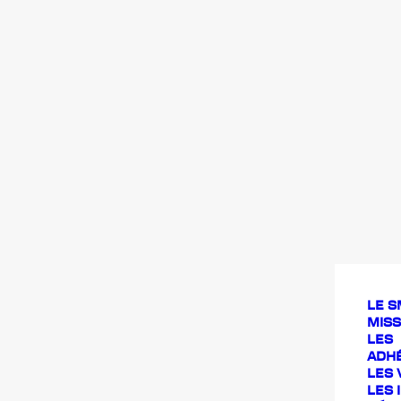
LE S
MISS
LES
ADH
LES 
LES 