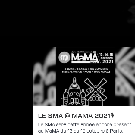
LE SMA @ MAMA 2021🎙
Le SMA sera cette année encore présent
au MaMA du 13 au 15 octobre à Paris.