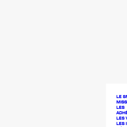
LE S
MISS
LES
ADH
LES 
LES 