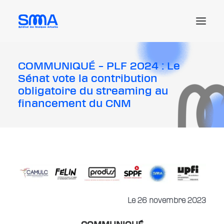
COMMUNIQUÉ – PLF 2024 : Le
Le SMA
Sénat vote la contribution
Les actus et enjeux
obligatoire du streaming au
financement du CNM
Les ressources juridiques
Les offres d’emploi
L’adhésion
Me connecter
Recherche
Le 26 novembre 2023