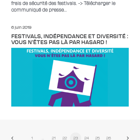
frais de sécurité des festivals. -> Télécharger le
communiqué de presse…
6 juin 2019
FESTIVALS, INDÉPENDANCE ET DIVERSITÉ :
VOUS N’ÊTES PAS LÀ PAR HASARD !
1
…
21
22
23
24
25
26