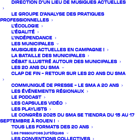
DIRECTION D’UN LIEU DE MUSIQUES ACTUELLES
LE GROUPE D’ANALYSE DES PRATIQUES
PROFESSIONNELLES
L’ÉCOLOGIE
L’ÉGALITÉ
L’INDÉPENDANCE
LES MUNICIPALES
MUSIQUES ACTUELLES EN CAMPAGNE !
LA BATAILLE DES MUNICIPALES
15 janvier 2020
DÉBAT ILLUSTRÉ AUTOUR DES MUNICIPALES
LE SMA AUX BIS 2020
LES 20 ANS DU SMA
CLAP DE FIN – RETOUR SUR LES 20 ANS DU SMA
Le SMA sera présent aux BIS de Nantes les 22 et 23
janvier prochains. Vous pourrez donc nous
COMMUNIQUÉ DE PRESSE – LE SMA A 20 ANS
retrouver lors de ces deux jours : Le mercredi 22
LES ÉVÉNEMENTS RÉGIONAUX
janvier : A 16h30 - Salle 300 :…
LE PODCAST
LES CAPSULES VIDÉO
LES PLAYLISTS
3 janvier 2020
LE CONGRÈS 2025 DU SMA SE TIENDRA DU 15 AU 17
COMMUNIQUÉ SMA / PRODISS –
SEPTEMBRE À ROUEN !
REMBOURSEMENT DES FRAIS DE POLICE
TOUS LES FORMATS DES 20 ANS
ET DE GENDARMERIE : UNE ANNULATION
Les ressources juridiques
TRÈS PARTIALE POUR LE SPECTACLE
LES CONVENTIONS COLLECTIVES