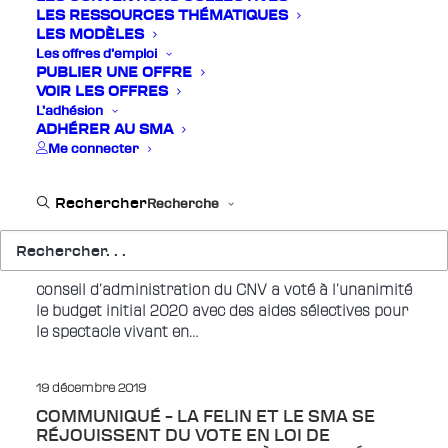
LES RESSOURCES THÉMATIQUES
Le Conseil d’État a prononcé, par un arrêt inédit du
LES MODÈLES
31 décembre 2019, l’annulation partielle de
Les offres d’emploi
l’instruction du 15 mai 2018 relative au
PUBLIER UNE OFFRE
remboursement par les événements…
VOIR LES OFFRES
L’adhésion
ADHÉRER AU SMA
24 décembre 2019
Me connecter
COMMUNIQUÉ : DANS L’ATTENTE DU
DÉPLOIEMENT DES FUTURES AIDES DU
CNM, LE CA DU CNV VOTE UNE HAUSSE
Recherche
DES BUDGETS DE SES COMMISSIONS
POUR 2020
"Ce vendredi 20 décembre, dans cette lignée, le
conseil d’administration du CNV a voté à l’unanimité
le budget initial 2020 avec des aides sélectives pour
le spectacle vivant en…
19 décembre 2019
COMMUNIQUÉ – LA FELIN ET LE SMA SE
RÉJOUISSENT DU VOTE EN LOI DE