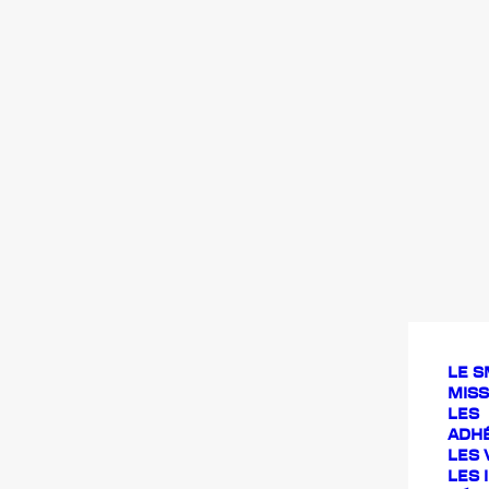
LE S
MISS
LES
ADH
LES 
LES 