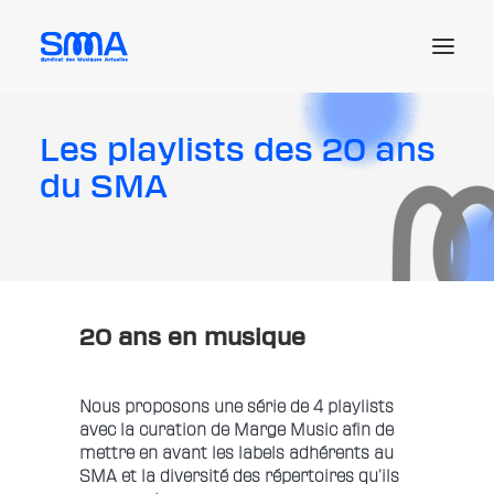
Les playlists des 20 ans
Le SMA
du SMA
Les actus et enjeux
Les ressources juridiques
Les offres d’emploi
L’adhésion
20 ans en musique
Me connecter
Nous proposons une série de 4 playlists
Recherche
avec la curation de Marge Music afin de
mettre en avant les labels adhérents au
SMA et la diversité des répertoires qu’ils