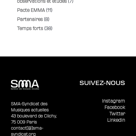
observations et études
(7)
Pacte EMMA
(11)
Partenaires
(8)
Temps forts
(38)
SUIVEZ-NOUS
Instagram
SMA-Syndicat des
Facebook
Musiques actuelles
Twitter
43 boulevard de Clichy,
Linkedin
75 009 Paris
contact[@]sma-
syndicat.org