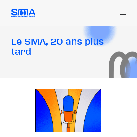
Le SMA, 20 ans plus
Le SMA
tard
Les actus et enjeux
Les ressources juridiques
Les offres d’emploi
L’adhésion
Me connecter
Recherche