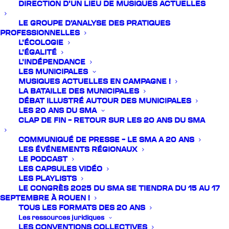
DIRECTION D’UN LIEU DE MUSIQUES ACTUELLES
LE GROUPE D’ANALYSE DES PRATIQUES
PROFESSIONNELLES
L’ÉCOLOGIE
L’ÉGALITÉ
L’INDÉPENDANCE
LES MUNICIPALES
MUSIQUES ACTUELLES EN CAMPAGNE !
LA BATAILLE DES MUNICIPALES
13 mars 2026
DÉBAT ILLUSTRÉ AUTOUR DES MUNICIPALES
TRIBUNE COLLECTIVE : NOS COMMUNES
LES 20 ANS DU SMA
MÉRITENT MIEUX QUE L’EXTRÊME DROITE
CLAP DE FIN – RETOUR SUR LES 20 ANS DU SMA
Tribune collective Nos communes méritent mieux
COMMUNIQUÉ DE PRESSE – LE SMA A 20 ANS
que l’extrême droite Le 12 mars 2026 A l’approche
LES ÉVÉNEMENTS RÉGIONAUX
des élections municipales, nos communes doivent
LE PODCAST
rester des espaces…
LES CAPSULES VIDÉO
LES PLAYLISTS
LE CONGRÈS 2025 DU SMA SE TIENDRA DU 15 AU 17
23 février 2026
SEPTEMBRE À ROUEN !
PERSPECTIVES 2026 : FACE AUX DANGERS,
TOUS LES FORMATS DES 20 ANS
PRÉPARER L’AVENIR DES MUSIQUES
Les ressources juridiques
ACTUELLES
LES CONVENTIONS COLLECTIVES