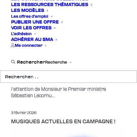
LES RESSOURCES THÉMATIQUES
Perspectives 2026 : face aux dangers, préparer
LES MODÈLES
l’avenir des musiques actuelles 2026-2028 : la
Les offres d’emploi
période qui s’ouvre est celle de tous les dangers, et
PUBLIER UNE OFFRE
de tous les possibles.…
VOIR LES OFFRES
L’adhésion
ADHÉRER AU SMA
17 février 2026
Me connecter
LETTRE OUVERTE DE L’INTERSYNDICALE
DU SPECTACLE VIVANT PUBLIC À
L’ATTENTION DE MONSIEUR LE PREMIER
Recherche
MINISTRE
Lettre ouverte Le 16 février 2026 Lettre ouverte de
l’intersyndicale du spectacle vivant public à
l’attention de Monsieur le Premier ministre
Sébastien Lecornu…
3 février 2026
MUSIQUES ACTUELLES EN CAMPAGNE !