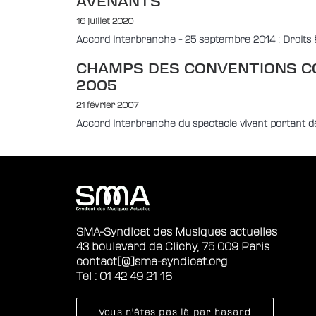
AVENANTS
16 juillet 2020
Accord interbranche - 25 septembre 2014 : Droits à
CHAMPS DES CONVENTIONS CO
2005
21 février 2007
Accord interbranche du spectacle vivant portant d
SMA-Syndicat des Musiques actuelles
43 boulevard de Clichy, 75 009 Paris
contact[@]sma-syndicat.org
Tel : 01 42 49 21 16
Vous n'êtes pas là par hasard