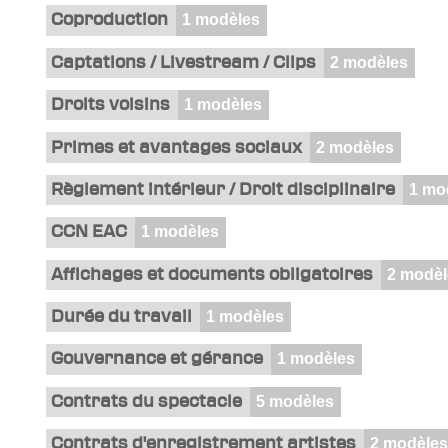
Coproduction
1 modèles
Captations / Livestream / Clips
2 modèles
Droits voisins
1 modèles
Primes et avantages sociaux
2 modèles
Règlement intérieur / Droit disciplinaire
1 mo
CCN EAC
1 modèles
Affichages et documents obligatoires
2 modèl
Durée du travail
1 modèles
Gouvernance et gérance
1 modèles
Contrats du spectacle
5 modèles
Contrats d'enregistrement artistes
2 modèle