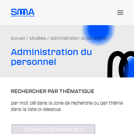
Accueil
Modèles
Administration du personnel
Le SMA
Administration du
Les actus et enjeux
personnel
Les ressources juridiques
Les offres d’emploi
L’adhésion
RECHERCHER PAR THÉMATIQUE
Me connecter
par mot clé dans la zone de recherche ou par thème
dans la liste ci-dessous
Recherche