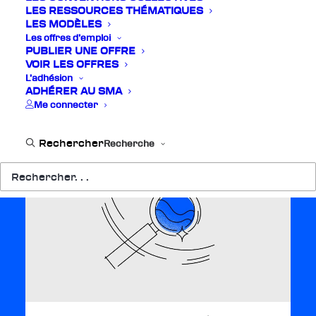
LES RESSOURCES THÉMATIQUES
POUR UN NOUVEL ÉLAN COLLECTIF DES
LES MODÈLES
MUSIQUES EN FRANCE Le SMA se réjouit à
Les offres d’emploi
l’annonce du lancement de la mission de
PUBLIER UNE OFFRE
préfiguration du Centre National de…
VOIR LES OFFRES
L’adhésion
26 avril 2018
ADHÉRER AU SMA
Me connecter
Recherche