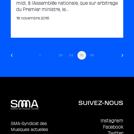
midi, à l’Assemblée nationale, que sur arbitrage
du Premier ministre, le…
18 novembre 2016
1
…
23
24
25
26
SUIVEZ-NOUS
Instagram
SMA-Syndicat des
Facebook
Musiques actuelles
Twitter