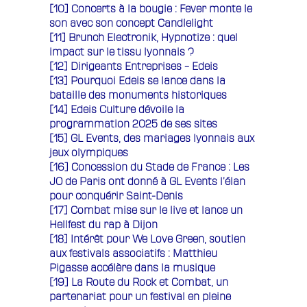
[10] Concerts à la bougie : Fever monte le
son avec son concept Candlelight
[11]
Brunch Electronik, Hypnotize : quel
impact sur le tissu lyonnais ?
[12]
Dirigeants Entreprises – Edeis
[13]
Pourquoi Edeis se lance dans la
bataille des monuments historiques
[14]
Edeis Culture dévoile la
programmation 2025 de ses sites
[15] GL Events, des mariages lyonnais aux
jeux olympiques
[16]
Concession du Stade de France : Les
JO de Paris ont donné à GL Events l’élan
pour conquérir Saint-Denis
[17]
Combat mise sur le live et lance un
Hellfest du rap à Dijon
[18] Intérêt pour We Love Green, soutien
aux festivals associatifs : Matthieu
Pigasse accélère dans la musique
[19]
La Route du Rock et Combat, un
partenariat pour un festival en pleine