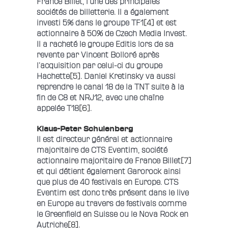
France Billet, l’une des principales
sociétés de billetterie. Il a également
investi 5% dans le groupe TF1
[4]
et est
actionnaire à 50% de Czech Media Invest.
Il a racheté le groupe Editis lors de sa
revente par Vincent Bolloré après
l’acquisition par celui-ci du groupe
Hachette
[5]
. Daniel Kretinsky va aussi
reprendre le canal 18 de la TNT suite à la
fin de C8 et NRJ12, avec une chaîne
appelée T18
[6]
.
Klaus-Peter Schulenberg
Il est directeur général et actionnaire
majoritaire de CTS Eventim, société
actionnaire majoritaire de France Billet
[7]
et qui détient également Garorock ainsi
que plus de 40 festivals en Europe. CTS
Eventim est donc très présent dans le live
en Europe au travers de festivals comme
le Greenfield en Suisse ou le Nova Rock en
Autriche
[8]
.