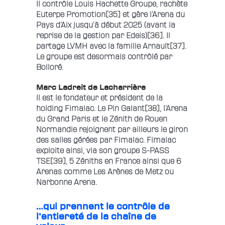
Il contrôle Louis Hachette Groupe, rachète
Euterpe Promotion
[35]
et gère l’Arena du
Pays d’Aix jusqu’à début 2025 (avant la
reprise de la gestion par Edeis)
[36]
. Il
partage LVMH avec la famille Arnault
[37]
.
Le groupe est desormais contrôlé par
Bolloré.
Marc Ladreit de Lacharrière
Il est le fondateur et président de la
holding Fimalac. Le Pin Galant
[38]
, l’Arena
du Grand Paris et le Zénith de Rouen
Normandie rejoignent par ailleurs le giron
des salles gérées par Fimalac. Fimalac
exploite ainsi, via son groupe S-PASS
TSE
[39]
, 5 Zéniths en France ainsi que 6
Arenas comme Les Arènes de Metz ou
Narbonne Arena.
…qui prennent le contrôle de
l’entiereté de la chaîne de