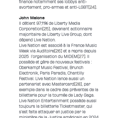
finance notamment ses lobbys anti-
avortement, pro-armes et anti-LGBT
[24]
.
John Malone
Il détient 97,11% de Liberty Media
Corporation
[25]
, devenant actionnaire
majoritaire de Liberty Live Group, dont
dépend Live Nation.
Live Nation est associé à la France Music
Week via Auditoire
[26]
et a repris depuis
2025 l’organisation du MIDEM
[27]
. Il
possède et gère de nouveaux festivals :
Oberkampf Music Festival, Brunch
Electronik, Paris Paradis, Chantilly
Festival. Live Nation lance aussi un
partenariat avec Mastercard
[28]
, par
exemple dans le cadre des préventes de la
billetterie pour la tournée de Lady Gaga.
Live Nation Entertainment possède aussi
toujours la billetterie Ticketmaster, qui
s’est faite attaquer en justice par le
ministère de la Justice américain en 2024