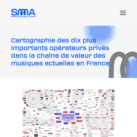
Cartographie des dix plus
Le SMA
importants opérateurs privés
Les actus et enjeux
dans la chaîne de valeur des
musiques actuelles en France
Les ressources juridiques
Les offres d’emploi
L’adhésion
Me connecter
Recherche