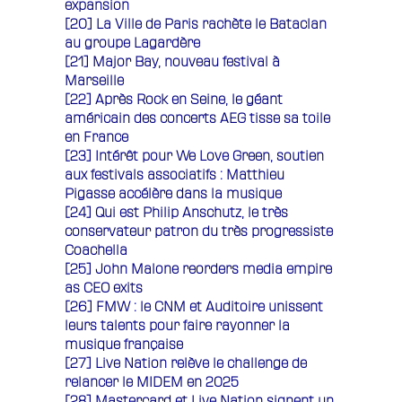
expansion
[20]
La Ville de Paris rachète le Bataclan
au groupe Lagardère
[21]
Major Bay, nouveau festival à
Marseille
[22]
Après Rock en Seine, le géant
américain des concerts AEG tisse sa toile
en France
[23]
Intérêt pour We Love Green, soutien
aux festivals associatifs : Matthieu
Pigasse accélère dans la musique
[24]
Qui est Philip Anschutz, le très
conservateur patron du très progressiste
Coachella
[25] John Malone reorders media empire
as CEO exits
[26]
FMW : le CNM et Auditoire unissent
leurs talents pour faire rayonner la
musique française
[27]
Live Nation relève le challenge de
relancer le MIDEM en 2025
[28]
Mastercard et Live Nation signent un