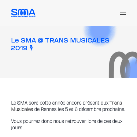
Le SMA @ TRANS MUSICALES
Le SMA
2019 🎙
Les actus et enjeux
Les ressources juridiques
Les offres d’emploi
L’adhésion
Me connecter
Le SMA sera cette année encore présent aux
Trans
Musicales
de Rennes les 5 et 6 décembre prochains.
Recherche
Vous pourrez donc nous retrouver lors de ces deux
jours…